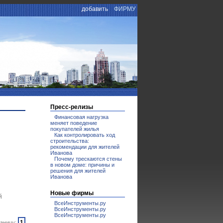
добавить
ФИРМУ
Пресс-релизы
Финансовая нагрузка
меняет поведение
покупателей жилья
Как контролировать ход
строительства:
рекомендации для жителей
Иванова
Почему трескаются стены
в новом доме: причины и
решения для жителей
Иванова
Новые фирмы
й
ВсеИнструменты.ру
ВсеИнструменты.ру
ВсеИнструменты.ру
1
аницу: