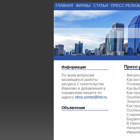
ГЛАВНАЯ
ФИРМЫ
СТАТЬИ
ПРЕСС-РЕЛИЗ
Пресс-
Информация
По всем вопросам
Финанс
касающихся работы
Как ко
ресурса Строительство
Почему
Иваново и добавления в
Как вы
справочник пишите по
Как пр
адресу
stroy-portal@list.ru
.
Ошибки
Энерго
Как пр
Объявления
Особен
Соврем
Бюджет
В Иван
Начало
Иванов