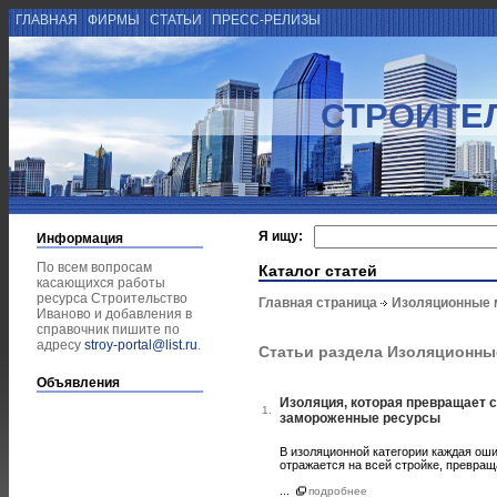
ГЛАВНАЯ
ФИРМЫ
СТАТЬИ
ПРЕСС-РЕЛИЗЫ
СТРОИТЕ
Я ищу:
Информация
По всем вопросам
Каталог статей
касающихся работы
ресурса Строительство
Главная страница
Изоляционные 
Иваново и добавления в
справочник пишите по
адресу
stroy-portal@list.ru
.
Статьи раздела Изоляционн
Объявления
Изоляция, которая превращает с
1.
замороженные ресурсы
В изоляционной категории каждая ош
отражается на всей стройке, превра
...
подробнее