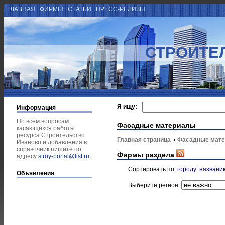
ГЛАВНАЯ
ФИРМЫ
СТАТЬИ
ПРЕСС-РЕЛИЗЫ
СТРОИТЕ
Я ищу:
Информация
По всем вопросам
Фасадные материалы
касающихся работы
ресурса Строительство
Главная страница
Фасадные мат
Иваново и добавления в
справочник пишите по
Фирмы раздела
адресу
stroy-portal@list.ru
.
Сортировать по:
городу
названи
Объявления
Выберите регион: