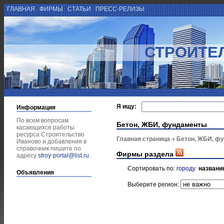
ГЛАВНАЯ
ФИРМЫ
СТАТЬИ
ПРЕСС-РЕЛИЗЫ
СТРОИТЕ
Я ищу:
Информация
По всем вопросам
Бетон, ЖБИ, фундаменты
касающихся работы
ресурса Строительство
Главная страница
Бетон, ЖБИ, ф
Иваново и добавления в
справочник пишите по
Фирмы раздела
адресу
stroy-portal@list.ru
.
Сортировать по:
городу
названи
Объявления
Выберите регион: