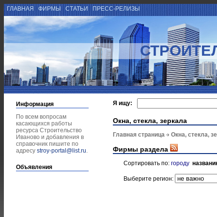
ГЛАВНАЯ
ФИРМЫ
СТАТЬИ
ПРЕСС-РЕЛИЗЫ
СТРОИТЕ
Я ищу:
Информация
По всем вопросам
Окна, стекла, зеркала
касающихся работы
ресурса Строительство
Главная страница
Окна, стекла, з
Иваново и добавления в
справочник пишите по
Фирмы раздела
адресу
stroy-portal@list.ru
.
Сортировать по:
городу
названи
Объявления
Выберите регион: